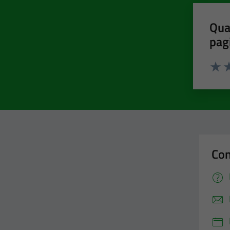
Qua
pag
Valut
Va
Con