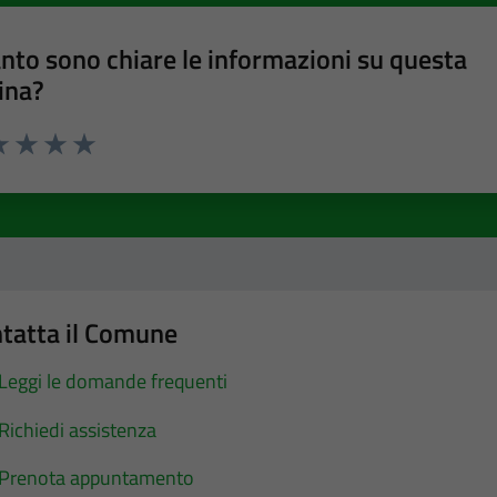
nto sono chiare le informazioni su questa
ina?
a 1 stelle su 5
luta 2 stelle su 5
Valuta 3 stelle su 5
Valuta 4 stelle su 5
Valuta 5 stelle su 5
tatta il Comune
Leggi le domande frequenti
Richiedi assistenza
Prenota appuntamento