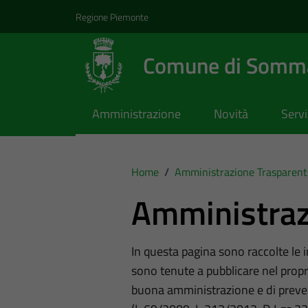
Vai ai contenuti
Vai al footer
Regione Piemonte
Comune di Somma
Amministrazione
Novità
Servi
Home
/
Amministrazione Trasparent
Amministraz
In questa pagina sono raccolte le
sono tenute a pubblicare nel propri
buona amministrazione e di preve