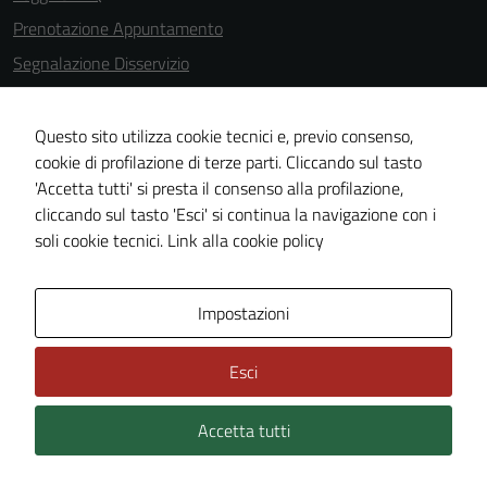
delle
Prenotazione Appuntamento
funzionalità
Segnalazione Disservizio
del sito.
Richiesta d'Assistenza
Bacheca Servizi
Questo sito utilizza cookie tecnici e, previo consenso,
Experience
cookie di profilazione di terze parti. Cliccando sul tasto
Statuto Comunale
In order for
'Accetta tutti' si presta il consenso alla profilazione,
our website
Informativa privacy
cliccando sul tasto 'Esci' si continua la navigazione con i
to perform
Note legali
soli cookie tecnici.
Link alla cookie policy
as well as
Credits
possible
during your
Ultimi aggiornamenti
Impostazioni
visit. If you
Statistiche
refuse
Esci
Mappa del Sito
these
cookies,
Accetta tutti
some
functionality
will