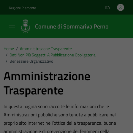
Vai ai contenuti
Vai al footer
ITA
Regione Piemonte
Lingua attiva:
Comune di Sommariva Perno
Home
/
Amministrazione Trasparente
/
Dati Non Più Soggetti A Pubblicazione Obbligatoria
/
Benessere Organizzativo
Amministrazione
Trasparente
In questa pagina sono raccolte le informazioni che le
Amministrazioni pubbliche sono tenute a pubblicare nel
proprio sito internet nell’ottica della trasparenza, buona
amministrazione e di prevenzione dei fenomeni della