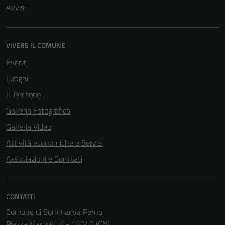
Avvisi
Tecnici
Questi cookie
sono necessari
VIVERE IL COMUNE
per il
funzionamento
Eventi
del sito e non
Luoghi
possono
Il Territorio
essere
disabilitati.
Galleria Fotografica
Questi cookie
Galleria Video
non raccolgono
Attività economiche e Servizi
informazioni
personali.
Associazioni e Comitati
Terze parti
CONTATTI
Questi cookie
Comune di Sommariva Perno
sono
Piazza Marconi, 8 - 12040 (CN)