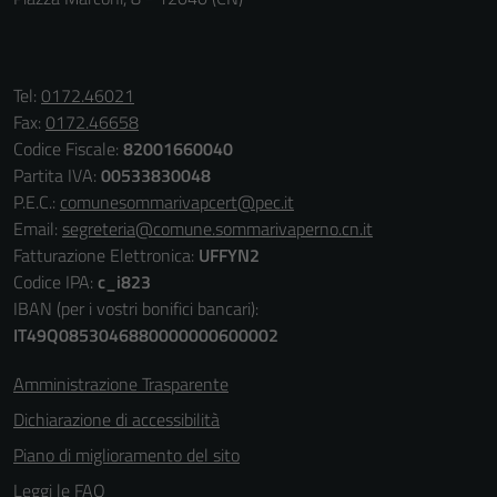
impostati da
una serie di
servizi esterni
(si veda la
Tel:
0172.46021
Cookie policy
Fax:
0172.46658
estesa per i
Codice Fiscale:
82001660040
dettagli) e
Partita IVA:
00533830048
possono
P.E.C.:
comunesommarivapcert@pec.it
essere
Email:
segreteria@comune.sommarivaperno.cn.it
utilizzati
Fatturazione Elettronica:
UFFYN2
anche per la
Codice IPA:
c_i823
profilazione.
IBAN (per i vostri bonifici bancari):
La
IT49Q0853046880000000600002
disabilitazione
di questi
Amministrazione Trasparente
cookies può
Dichiarazione di accessibilità
peggiore la
Piano di miglioramento del sito
navigazione e
la fruizione
Leggi le FAQ