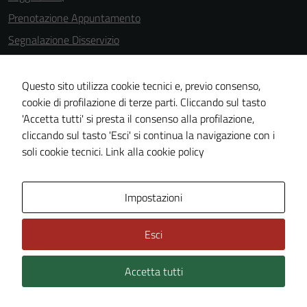
delle
Prenotazione Appuntamento
funzionalità
Segnalazione Disservizio
del sito.
Richiesta d'Assistenza
Bacheca Servizi
Questo sito utilizza cookie tecnici e, previo consenso,
Experience
cookie di profilazione di terze parti. Cliccando sul tasto
Statuto Comunale
In order for
'Accetta tutti' si presta il consenso alla profilazione,
our website
Informativa privacy
cliccando sul tasto 'Esci' si continua la navigazione con i
to perform
Note legali
soli cookie tecnici.
Link alla cookie policy
as well as
Credits
possible
during your
Ultimi aggiornamenti
Impostazioni
visit. If you
Statistiche
refuse
Esci
Mappa del Sito
these
cookies,
Accetta tutti
some
functionality
will