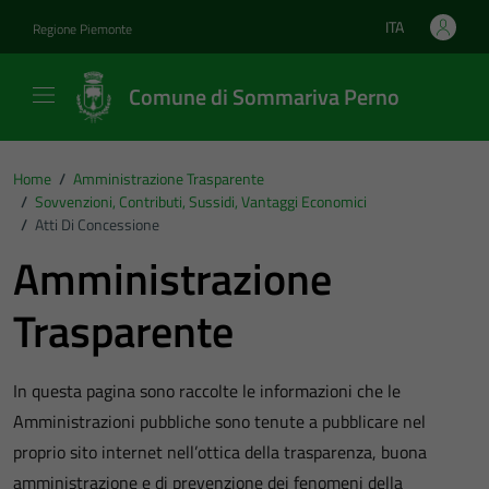
Vai ai contenuti
Vai al footer
ITA
Regione Piemonte
Lingua attiva:
Comune di Sommariva Perno
Home
/
Amministrazione Trasparente
/
Sovvenzioni, Contributi, Sussidi, Vantaggi Economici
/
Atti Di Concessione
Amministrazione
Trasparente
In questa pagina sono raccolte le informazioni che le
Amministrazioni pubbliche sono tenute a pubblicare nel
proprio sito internet nell’ottica della trasparenza, buona
amministrazione e di prevenzione dei fenomeni della