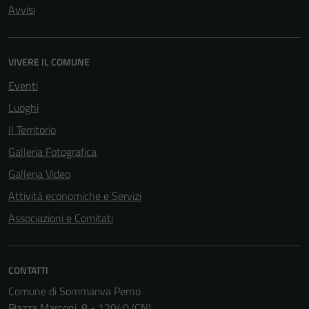
Avvisi
Tecnici
Questi cookie
sono necessari
VIVERE IL COMUNE
per il
funzionamento
Eventi
del sito e non
Luoghi
possono
Il Territorio
essere
disabilitati.
Galleria Fotografica
Questi cookie
Galleria Video
non raccolgono
Attività economiche e Servizi
informazioni
personali.
Associazioni e Comitati
Terze parti
CONTATTI
Questi cookie
Comune di Sommariva Perno
sono
Piazza Marconi, 8 - 12040 (CN)