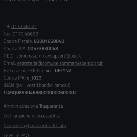
impostati da
una serie di
servizi esterni
(si veda la
Tel:
0172.46021
Cookie policy
Fax:
0172.46658
estesa per i
Codice Fiscale:
82001660040
dettagli) e
Partita IVA:
00533830048
possono
P.E.C.:
comunesommarivapcert@pec.it
essere
Email:
segreteria@comune.sommarivaperno.cn.it
utilizzati
Fatturazione Elettronica:
UFFYN2
anche per la
Codice IPA:
c_i823
profilazione.
IBAN (per i vostri bonifici bancari):
La
IT49Q0853046880000000600002
disabilitazione
di questi
Amministrazione Trasparente
cookies può
Dichiarazione di accessibilità
peggiore la
Piano di miglioramento del sito
navigazione e
la fruizione
Leggi le FAQ