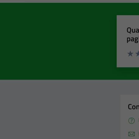
Qua
pag
Valut
Va
Con