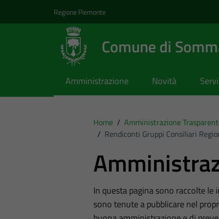
Vai ai contenuti
Vai al footer
Regione Piemonte
Comune di Somma
Amministrazione
Novità
Servi
Home
/
Amministrazione Trasparent
/
Rendiconti Gruppi Consiliari Region
Amministraz
In questa pagina sono raccolte le
sono tenute a pubblicare nel propri
buona amministrazione e di preve