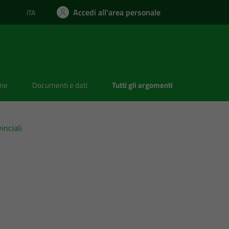
Accedi all'area personale
ITA
Lingua attiva:
one
Documenti e dati
Tutti gli argomenti
inciali