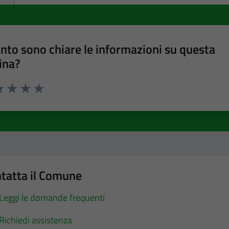
nto sono chiare le informazioni su questa
ina?
a 1 stelle su 5
luta 2 stelle su 5
Valuta 3 stelle su 5
Valuta 4 stelle su 5
Valuta 5 stelle su 5
tatta il Comune
Leggi le domande frequenti
Richiedi assistenza