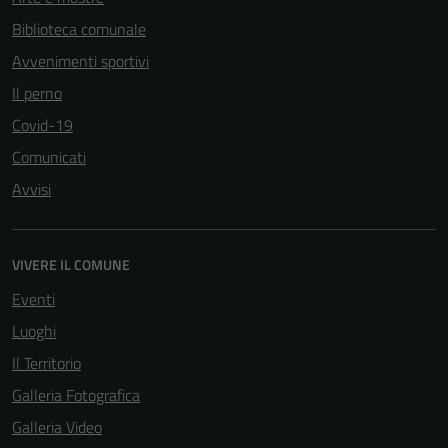
Biblioteca comunale
Avvenimenti sportivi
Il perno
Tecnici
Covid-19
Questi cookie
sono necessari
Comunicati
per il
Avvisi
funzionamento
del sito e non
possono
VIVERE IL COMUNE
essere
Eventi
disabilitati.
Questi cookie
Luoghi
non raccolgono
Il Territorio
informazioni
Galleria Fotografica
personali.
Galleria Video