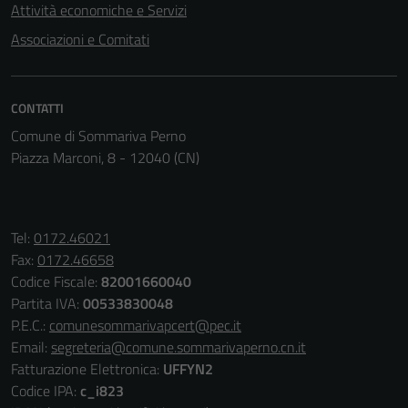
Attività economiche e Servizi
Terze parti
Associazioni e Comitati
Questi cookie
sono
impostati da
una serie di
CONTATTI
servizi esterni
Comune di Sommariva Perno
(si veda la
Piazza Marconi, 8 - 12040 (CN)
Cookie policy
estesa per i
dettagli) e
Tel:
0172.46021
possono
Fax:
0172.46658
essere
Codice Fiscale:
82001660040
utilizzati
Partita IVA:
00533830048
anche per la
P.E.C.:
comunesommarivapcert@pec.it
profilazione.
Email:
segreteria@comune.sommarivaperno.cn.it
La
Fatturazione Elettronica:
UFFYN2
disabilitazione
Codice IPA:
c_i823
di questi