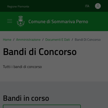
Vai ai contenuti
Vai al footer
ITA
Regione Piemonte
Lingua attiva:
Comune di Sommariva Perno
Home
/
Amministrazione
/
Documenti E Dati
/
Bandi Di Concorso
Bandi di Concorso
Tutti i bandi di concorso
Bandi in corso