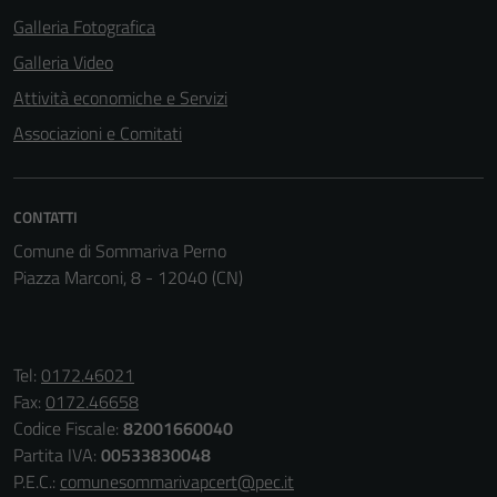
Galleria Fotografica
Galleria Video
Attività economiche e Servizi
Associazioni e Comitati
CONTATTI
Comune di Sommariva Perno
Piazza Marconi, 8 - 12040 (CN)
Tel:
0172.46021
Fax:
0172.46658
Codice Fiscale:
82001660040
Partita IVA:
00533830048
P.E.C.:
comunesommarivapcert@pec.it